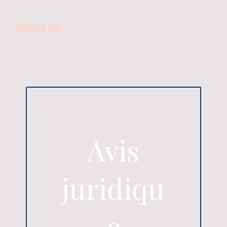
CREAGEM SARL
Avis
juridiqu
e